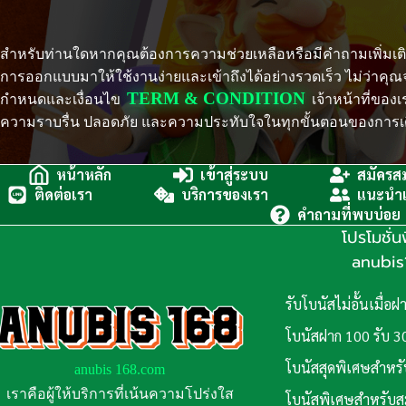
สำหรับท่านใดหากคุณต้องการความช่วยเหลือหรือมีคำถามเพิ่มเติมเกี
การออกแบบมาให้ใช้งานง่ายและเข้าถึงได้อย่างรวดเร็ว ไม่ว่าคุ
TERM & CONDITION
กำหนดและเงื่อนไข
เจ้าหน้าที่ของ
ความราบรื่น ปลอดภัย และความประทับใจในทุกขั้นตอนของการเดิมพัน 
หน้าหลัก
เข้าสู่ระบบ
สมัครส
ติดต่อเรา
บริการของเรา
แนะนำเ
คำถามที่พบบ่อย
โปรโมชั่
anubis
รับโบนัสไม่อั้นเมื่อฝ
โบนัสฝาก 100 รับ 3
โบนัสสุดพิเศษสำหรั
anubis 168.com
เราคือผู้ให้บริการที่เน้นความโปร่งใส
โบนัสพิเศษสำหรับส